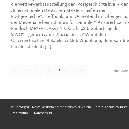
die Wettbewerbsausstellung der „Postgeschichte live“ – den
„Internationalen Deutschen Meisterschaften der
Postgeschichte“. Treffpunkt am DASV-Stand im Obergescho
der Messehalle beim „Forum für Sammler“, Ansprechpartn
Friedrich MEYER (DASV). 19.00 Uhr „80. Geburtstag der
SAVO“ – gemeinsamer Abend des DASV mit dem
Österreichischen Philatelistenklub Vindobona, dem Kärntne
Philatelistenklub […]
«
‹
4
5
6
7
›
Seite 6 von
© Copyright - DASV Deutscher Altbriefsammler-Verein -
Enfold Theme by Kriesi
Impressum
Datenschutz