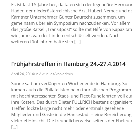
Es ist fast 15 Jahre her, da taten sich der legendäre Herman
Hader, der niederösterreichische Arzt Hubert Nemec und d
Kärntner Unternehmer Günter Baurecht zusammen, um
gemeinsam über ein Symposium nachzudenken. Vor allem
das große Rätsel „Transitpost“ sollte mit Hilfe von Kapazität
wie James van der Linden entschlüsselt werden. Nach
weiteren fünf Jahren hatte sich […]
Frühjahrstreffen in Hamburg 24.-27.4.2014
/
/
April 24, 2014
in
Aktuelles
von
admin
Sonne satt am verlängerten Wochenende in Hamburg. So
kamen auch die Philatelisten beim touristischen Programm
mit hochinteressanten Stadt- und Fleet-Rundfahrten voll au
ihre Kosten. Das durch Dieter FULLRICH bestens organisiert
Treffen lockte lange nicht mehr oder erstmals gesehene
Mitglieder und Gäste in die Hansestadt – eine Bereicherung
vielerlei Hinsicht. Die freundlicherweise seitens der Eheleut
[…]