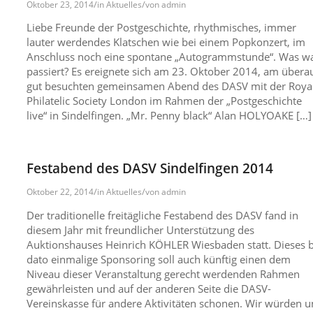
/
/
Oktober 23, 2014
in
Aktuelles
von
admin
Liebe Freunde der Postgeschichte, rhythmisches, immer
lauter werdendes Klatschen wie bei einem Popkonzert, im
Anschluss noch eine spontane „Autogrammstunde“. Was w
passiert? Es ereignete sich am 23. Oktober 2014, am übera
gut besuchten gemeinsamen Abend des DASV mit der Roya
Philatelic Society London im Rahmen der „Postgeschichte
live“ in Sindelfingen. „Mr. Penny black“ Alan HOLYOAKE […]
Festabend des DASV Sindelfingen 2014
/
/
Oktober 22, 2014
in
Aktuelles
von
admin
Der traditionelle freitägliche Festabend des DASV fand in
diesem Jahr mit freundlicher Unterstützung des
Auktionshauses Heinrich KÖHLER Wiesbaden statt. Dieses b
dato einmalige Sponsoring soll auch künftig einen dem
Niveau dieser Veranstaltung gerecht werdenden Rahmen
gewährleisten und auf der anderen Seite die DASV-
Vereinskasse für andere Aktivitäten schonen. Wir würden u