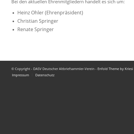
Bei den aktuellen Ehrenmitgliedern handelt es sich um:
Heinz Ohler (Ehrenpräsident)
Christian Springer
Renate Springer
© Copyright - DASV Deutscher Altbriefsammler-Verein -
Enfold Theme by Kriesi
Impressum
Datenschutz