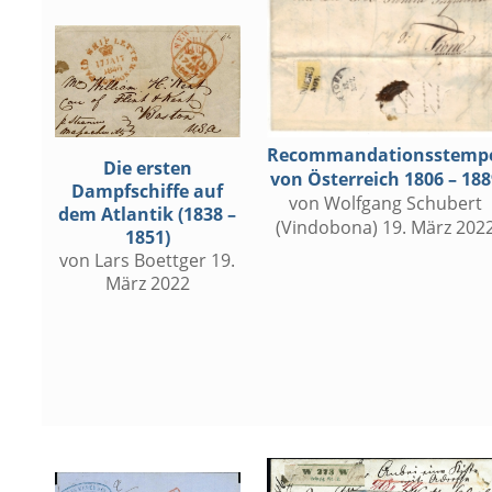
Recommandationsstemp
Die ersten
von Österreich 1806 – 188
Dampfschiffe auf
von Wolfgang Schubert
dem Atlantik (1838 –
(Vindobona) 19. März 202
1851)
von Lars Boettger 19.
März 2022