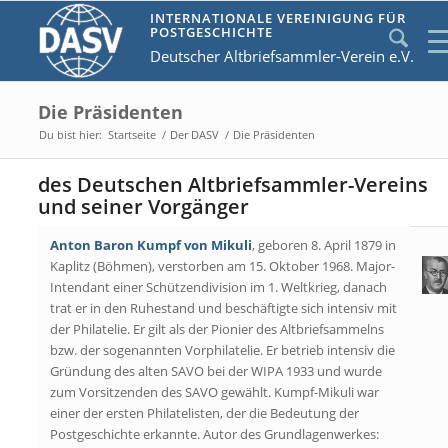
INTERNATIONALE VEREINIGUNG FÜR
POSTGESCHICHTE
Deutscher Altbriefsammler-Verein e.V.
Die Präsidenten
Du bist hier:
Startseite
/
Der DASV
/
Die Präsidenten
des Deutschen Altbriefsammler-Vereins
und seiner Vorgänger
Anton Baron Kumpf von Mikuli
, geboren 8. April 1879 in
Kaplitz (Böhmen), verstorben am 15. Oktober 1968. Major-
Intendant einer Schützendivision im 1. Weltkrieg, danach
trat er in den Ruhestand und beschäftigte sich intensiv mit
der Philatelie. Er gilt als der Pionier des Altbriefsammelns
bzw. der sogenannten Vorphilatelie. Er betrieb intensiv die
Gründung des alten SAVO bei der WIPA 1933 und wurde
zum Vorsitzenden des SAVO gewählt. Kumpf-Mikuli war
einer der ersten Philatelisten, der die Bedeutung der
Postgeschichte erkannte. Autor des Grundlagenwerkes: