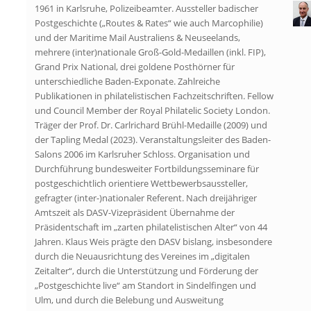
1961 in Karlsruhe, Polizeibeamter. Aussteller badischer
Postgeschichte („Routes & Rates“ wie auch Marcophilie)
und der Maritime Mail Australiens & Neuseelands,
mehrere (inter)nationale Groß-Gold-Medaillen (inkl. FIP),
Grand Prix National, drei goldene Posthörner für
unterschiedliche Baden-Exponate. Zahlreiche
Publikationen in philatelistischen Fachzeitschriften. Fellow
und Council Member der Royal Philatelic Society London.
Träger der Prof. Dr. Carlrichard Brühl-Medaille (2009) und
der Tapling Medal (2023). Veranstaltungsleiter des Baden-
Salons 2006 im Karlsruher Schloss. Organisation und
Durchführung bundesweiter Fortbildungsseminare für
postgeschichtlich orientiere Wettbewerbsaussteller,
gefragter (inter-)nationaler Referent. Nach dreijähriger
Amtszeit als DASV-Vizepräsident Übernahme der
Präsidentschaft im „zarten philatelistischen Alter“ von 44
Jahren. Klaus Weis prägte den DASV bislang, insbesondere
durch die Neuausrichtung des Vereines im „digitalen
Zeitalter“, durch die Unterstützung und Förderung der
„Postgeschichte live“ am Standort in Sindelfingen und
Ulm, und durch die Belebung und Ausweitung