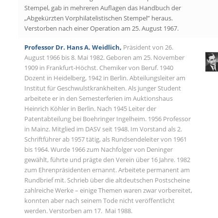
Stempel, gab in mehreren Auflagen das Handbuch der
„Abgekürzten Vorphilatelistischen Stempel” heraus.
Verstorben nach einer Operation am 25. August 1967.
Professor Dr. Hans A. Weidlich,
Präsident von 26.
August 1966 bis 8. Mai 1982. Geboren am 25. November
1909 in Frankfurt-Höchst. Chemiker von Beruf. 1940
Dozent in Heidelberg, 1942 in Berlin. Abteilungsleiter am
Institut für Geschwulstkrankheiten. Als junger Student
arbeitete er in den Semesterferien im Auktionshaus
Heinrich Köhler in Berlin. Nach 1945 Leiter der
Patentabteilung bei Boehringer Ingelheim. 1956 Professor
in Mainz. Mitglied im DASV seit 1948. Im Vorstand als 2.
Schriftführer ab 1957 tätig, als Rundsendeleiter von 1961
bis 1964. Wurde 1966 zum Nachfolger von Deninger
gewählt, führte und prägte den Verein über 16 Jahre. 1982
zum Ehrenpräsidenten ernannt. Arbeitete permanent am
Rundbrief mit. Schrieb über die altdeutschen Postscheine
zahlreiche Werke – einige Themen waren zwar vorbereitet,
konnten aber nach seinem Tode nicht veröffentlicht
werden. Verstorben am 17. Mai 1988.