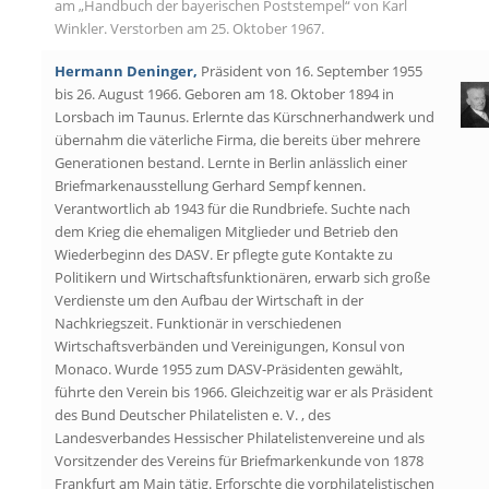
am „Handbuch der bayerischen Poststempel“ von Karl
Winkler. Verstorben am 25. Oktober 1967.
Hermann Deninger,
Präsident von 16. September 1955
bis 26. August 1966. Geboren am 18. Oktober 1894 in
Lorsbach im Taunus. Erlernte das Kürschnerhandwerk und
übernahm die väterliche Firma, die bereits über mehrere
Generationen bestand. Lernte in Berlin anlässlich einer
Briefmarkenausstellung Gerhard Sempf kennen.
Verantwortlich ab 1943 für die Rundbriefe. Suchte nach
dem Krieg die ehemaligen Mitglieder und Betrieb den
Wiederbeginn des DASV. Er pflegte gute Kontakte zu
Politikern und Wirtschaftsfunktionären, erwarb sich große
Verdienste um den Aufbau der Wirtschaft in der
Nachkriegszeit. Funktionär in verschiedenen
Wirtschaftsverbänden und Vereinigungen, Konsul von
Monaco. Wurde 1955 zum DASV-Präsidenten gewählt,
führte den Verein bis 1966. Gleichzeitig war er als Präsident
des Bund Deutscher Philatelisten e. V. , des
Landesverbandes Hessischer Philatelistenvereine und als
Vorsitzender des Vereins für Briefmarkenkunde von 1878
Frankfurt am Main tätig. Erforschte die vorphilatelistischen