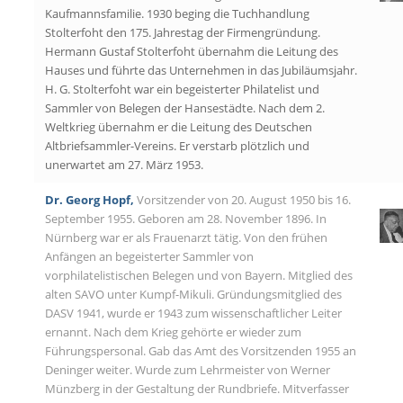
Kaufmannsfamilie. 1930 beging die Tuchhandlung
Stolterfoht den 175. Jahrestag der Firmengründung.
Hermann Gustaf Stolterfoht übernahm die Leitung des
Hauses und führte das Unternehmen in das Jubiläumsjahr.
H. G. Stolterfoht war ein begeisterter Philatelist und
Sammler von Belegen der Hansestädte. Nach dem 2.
Weltkrieg übernahm er die Leitung des Deutschen
Altbriefsammler-Vereins. Er verstarb plötzlich und
unerwartet am 27. März 1953.
Dr. Georg Hopf,
Vorsitzender von 20. August 1950 bis 16.
September 1955. Geboren am 28. November 1896. In
Nürnberg war er als Frauenarzt tätig. Von den frühen
Anfängen an begeisterter Sammler von
vorphilatelistischen Belegen und von Bayern. Mitglied des
alten SAVO unter Kumpf-Mikuli. Gründungsmitglied des
DASV 1941, wurde er 1943 zum wissenschaftlicher Leiter
ernannt. Nach dem Krieg gehörte er wieder zum
Führungspersonal. Gab das Amt des Vorsitzenden 1955 an
Deninger weiter. Wurde zum Lehrmeister von Werner
Münzberg in der Gestaltung der Rundbriefe. Mitverfasser