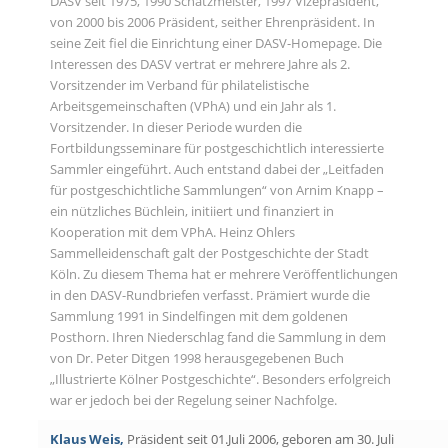
DASV seit 1975, 1990 Schatzmeister, 1997 Vizepräsident,
von 2000 bis 2006 Präsident, seither Ehrenpräsident. In
seine Zeit fiel die Einrichtung einer DASV-Homepage. Die
Interessen des DASV vertrat er mehrere Jahre als 2.
Vorsitzender im Verband für philatelistische
Arbeitsgemeinschaften (VPhA) und ein Jahr als 1.
Vorsitzender. In dieser Periode wurden die
Fortbildungsseminare für postgeschichtlich interessierte
Sammler eingeführt. Auch entstand dabei der „Leitfaden
für postgeschichtliche Sammlungen“ von Arnim Knapp –
ein nützliches Büchlein, initiiert und finanziert in
Kooperation mit dem VPhA. Heinz Ohlers
Sammelleidenschaft galt der Postgeschichte der Stadt
Köln. Zu diesem Thema hat er mehrere Veröffentlichungen
in den DASV-Rundbriefen verfasst. Prämiert wurde die
Sammlung 1991 in Sindelfingen mit dem goldenen
Posthorn. Ihren Niederschlag fand die Sammlung in dem
von Dr. Peter Ditgen 1998 herausgegebenen Buch
„Illustrierte Kölner Postgeschichte“. Besonders erfolgreich
war er jedoch bei der Regelung seiner Nachfolge.
Klaus Weis,
Präsident seit 01.Juli 2006, geboren am 30. Juli