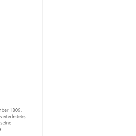
mber 1809.
eiterleitete,
 seine
e