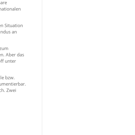
bare
rnationalen
n Situation
undus an
 zum
en. Aber das
ff unter
le bzw.
umentierbar.
ch. Zwei