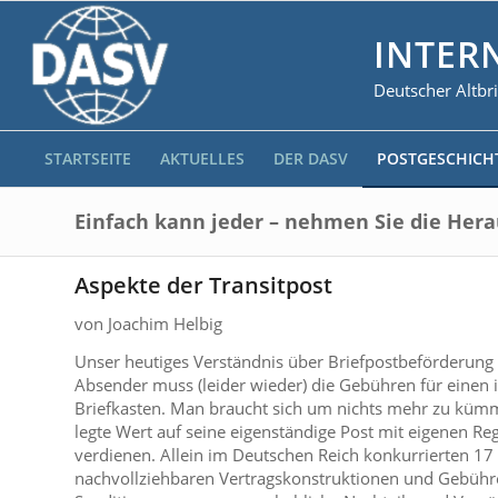
INTER
Deutscher Altbr
STARTSEITE
AKTUELLES
DER DASV
POSTGESCHICH
Einfach kann jeder – nehmen Sie die Her
Aspekte der Transitpost
von Joachim Helbig
Unser heutiges Verständnis über Briefpostbeförderung i
Absender muss (leider wieder) die Gebühren für einen
Briefkasten. Man braucht sich um nichts mehr zu kümmer
legte Wert auf seine eigenständige Post mit eigenen R
verdienen. Allein im Deutschen Reich konkurrierten 1
nachvollziehbaren Vertragskonstruktionen und Gebühre