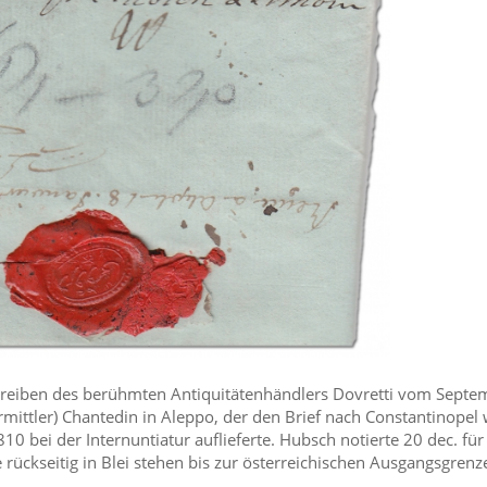
hreiben des berühmten Antiquitätenhändlers Dovretti vom Septe
rmittler) Chantedin in Aleppo, der den Brief nach Constantinopel w
bei der Internuntiatur auflieferte. Hubsch notierte 20 dec. für
rückseitig in Blei stehen bis zur österreichischen Ausgangsgrenz