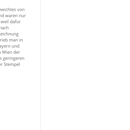
Gewichtes von
und waren nur
weil dafür
 nach
zeichnung
rieb man in
Bayern und
n Wien der
s geringeren
er Stempel