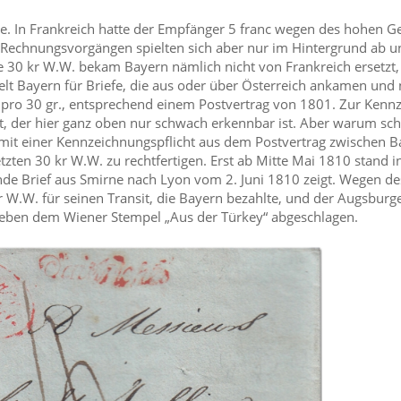
zte. In Frankreich hatte der Empfänger 5 franc wegen des hohen 
on Rechnungsvorgängen spielten sich aber nur im Hintergrund ab 
 30 kr W.W. bekam Bayern nämlich nicht von Frankreich ersetzt, 
ielt Bayern für Briefe, die aus oder über Österreich ankamen und
h pro 30 gr., entsprechend einem Postvertrag von 1801. Zur Kenn
t, der hier ganz oben nur schwach erkennbar ist. Aber warum sch
mit einer Kennzeichnungspflicht aus dem Postvertrag zwischen 
zten 30 kr W.W. zu rechtfertigen. Erst ab Mitte Mai 1810 stand i
nde Brief aus Smirne nach Lyon vom 2. Juni 1810 zeigt. Wegen de
r W.W. für seinen Transit, die Bayern bezahlte, und der Augsburg
h neben dem Wiener Stempel „Aus der Türkey“ abgeschlagen.