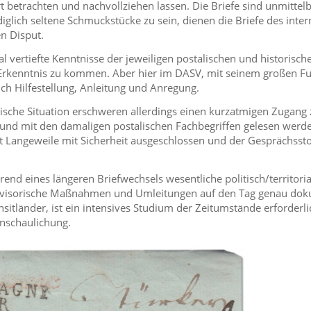
ert betrachten und nachvollziehen lassen. Die Briefe sind unmittel
diglich seltene Schmuckstücke zu sein, dienen die Briefe des inte
n Disput.
vertiefte Kenntnisse der jeweiligen postalischen und historische
 Erkenntnis zu kommen. Aber hier im DASV, mit seinem großen F
ch Hilfestellung, Anleitung und Anregung.
lische Situation erschweren allerdings einen kurzatmigen Zugang
n und mit den damaligen postalischen Fachbegriffen gelesen werd
ist Langeweile mit Sicherheit ausgeschlossen und der Gesprächssto
nd eines längeren Briefwechsels wesentliche politisch/territoria
ovisorische Maßnahmen und Umleitungen auf den Tag genau dok
tländer, ist ein intensives Studium der Zeitumstände erforderli
anschaulichung.