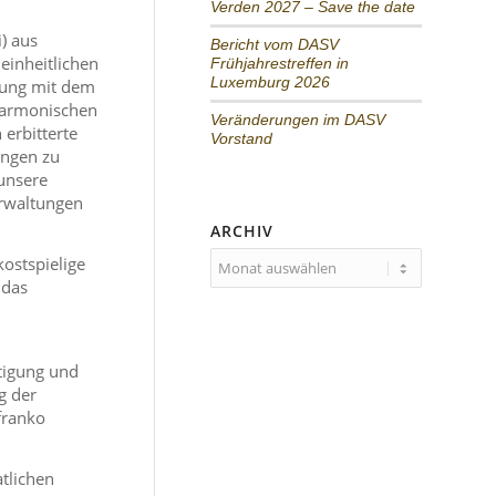
Verden 2027 – Save the date
) aus
Bericht vom DASV
einheitlichen
Frühjahrestreffen in
Luxemburg 2026
hnung mit dem
 harmonischen
Veränderungen im DASV
erbitterte
Vorstand
ungen zu
unsere
erwaltungen
ARCHIV
kostspielige
 das
tigung und
g der
franko
tlichen