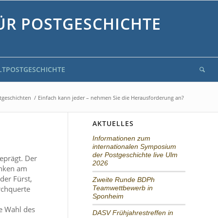
ÜR POSTGESCHICHTE
LTPOSTGESCHICHTE
tgeschichten
/
Einfach kann jeder – nehmen Sie die Herausforderung an?
AKTUELLES
Informationen zum
internationalen Symposium
der Postgeschichte live Ulm
eprägt. Der
2026
enken am
der Fürst,
Zweite Runde BDPh
rchquerte
Teamwettbewerb in
Sponheim
e Wahl des
DASV Frühjahrestreffen in