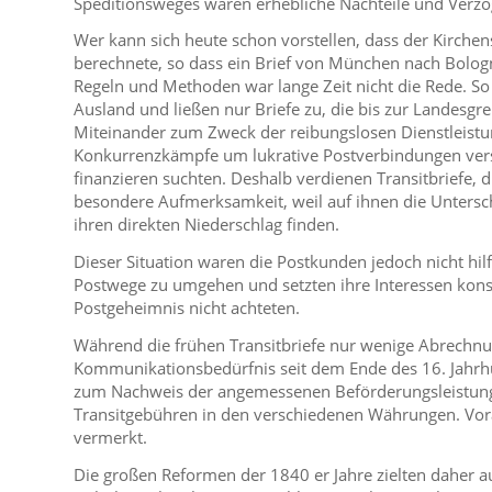
Speditionsweges waren erhebliche Nachteile und Verz
Wer kann sich heute schon vorstellen, dass der Kirche
berechnete, so dass ein Brief von München nach Bologn
Regeln und Methoden war lange Zeit nicht die Rede. So 
Ausland und ließen nur Briefe zu, die bis zur Landesgr
Miteinander zum Zweck der reibungslosen Dienstleistun
Konkurrenzkämpfe um lukrative Postverbindungen verst
finanzieren suchten. Deshalb verdienen Transitbriefe
besondere Aufmerksamkeit, weil auf ihnen die Unters
ihren direkten Niederschlag finden.
Dieser Situation waren die Postkunden jedoch nicht hilfl
Postwege zu umgehen und setzten ihre Interessen kon
Postgeheimnis nicht achteten.
Während die frühen Transitbriefe nur wenige Abrechnu
Kommunikationsbedürfnis seit dem Ende des 16. Jahrhu
zum Nachweis der angemessenen Beförderungsleistung
Transitgebühren in den verschiedenen Währungen. Vor
vermerkt.
Die großen Reformen der 1840 er Jahre zielten daher 