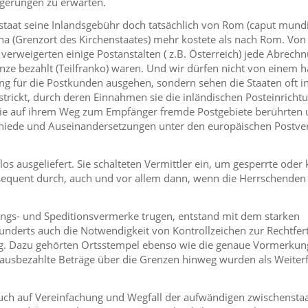
ögerungen zu erwarten.
nstaat seine Inlandsgebühr doch tatsächlich von Rom (caput mundi
a (Grenzort des Kirchenstaates) mehr kostete als nach Rom. Von 
verweigerten einige Postanstalten ( z.B. Österreich) jede Abrec
enze bezahlt (Teilfranko) waren. Und wir dürfen nicht von einem
g für die Postkunden ausgehen, sondern sehen die Staaten oft in 
rickt, durch deren Einnahmen sie die inländischen Posteinricht
, die auf ihrem Weg zum Empfänger fremde Postgebiete berührten 
chiede und Auseinandersetzungen unter den europäischen Postv
os ausgeliefert. Sie schalteten Vermittler ein, um gesperrte oder 
sequent durch, auch und vor allem dann, wenn die Herrschenden
ngs­- und Speditionsvermerke trugen, entstand mit dem starken
nderts auch die Notwendigkeit von Kontrollzeichen zur Rechtfer
. Dazu gehörten Ortsstempel ebenso wie die genaue Vormerkun
ausbezahlte Beträge über die Grenzen hinweg wurden als Weiter
auch auf Vereinfachung und Wegfall der aufwändigen zwischenstaa