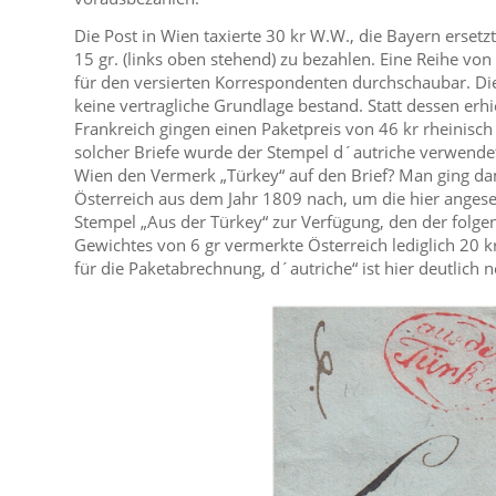
Die Post in Wien taxierte 30 kr W.W., die Bayern erset
15 gr. (links oben stehend) zu bezahlen. Eine Reihe v
für den versierten Korrespondenten durchschaubar. Die
keine vertragliche Grundlage bestand. Statt dessen erh
Frankreich gingen einen Paketpreis von 46 kr rheinisc
solcher Briefe wurde der Stempel d´autriche verwende
Wien den Vermerk „Türkey“ auf den Brief? Man ging da
Österreich aus dem Jahr 1809 nach, um die hier angeset
Stempel „Aus der Türkey“ zur Verfügung, den der folge
Gewichtes von 6 gr vermerkte Österreich lediglich 20 k
für die Paketabrechnung, d´autriche“ ist hier deutlic