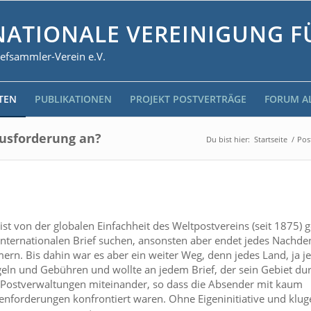
NATIONALE VEREINIGUNG F
iefsammler-Verein e.V.
TEN
PUBLIKATIONEN
PROJEKT POSTVERTRÄGE
FORUM A
ausforderung an?
Du bist hier:
Startseite
/
Pos
st von der globalen Einfachheit des Weltpostvereins (seit 1875) g
 internationalen Brief suchen, ansonsten aber endet jedes Nachd
n. Bis dahin war es aber ein weiter Weg, denn jedes Land, ja je
egeln und Gebühren und wollte an jedem Brief, der sein Gebiet du
7 Postverwaltungen miteinander, so dass die Absender mit kaum
nforderungen konfrontiert waren. Ohne Eigeninitiative und klug