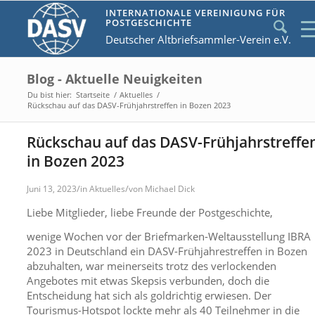
INTERNATIONALE VEREINIGUNG FÜR
POSTGESCHICHTE
Deutscher Altbriefsammler-Verein e.V.
Blog - Aktuelle Neuigkeiten
Du bist hier:
Startseite
/
Aktuelles
/
Rückschau auf das DASV-Frühjahrstreffen in Bozen 2023
Rückschau auf das DASV-Frühjahrstreffe
in Bozen 2023
/
/
Juni 13, 2023
in
Aktuelles
von
Michael Dick
Liebe Mitglieder, liebe Freunde der Postgeschichte,
wenige Wochen vor der Briefmarken-Weltausstellung IBRA
2023 in Deutschland ein DASV-Frühjahrestreffen in Bozen
abzuhalten, war meinerseits trotz des verlockenden
Angebotes mit etwas Skepsis verbunden, doch die
Entscheidung hat sich als goldrichtig erwiesen. Der
Tourismus-Hotspot lockte mehr als 40 Teilnehmer in die