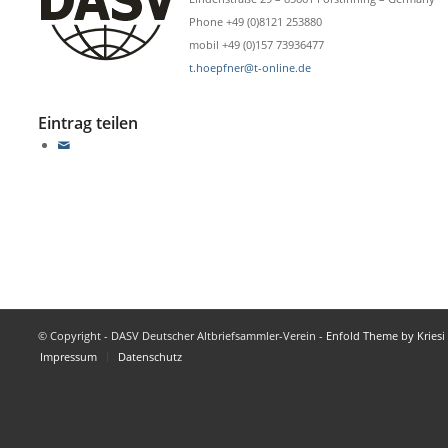
Phone +49 (0)8121 253880
mobil +49 (0)157 73936477
t.hoepfner@t-online.de
Eintrag teilen
© Copyright - DASV Deutscher Altbriefsammler-Verein -
Enfold Theme by Kriesi
Impressum
Datenschutz