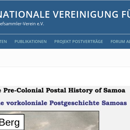
NATIONALE VEREINIGUNG F
iefsammler-Verein e.V.
TEN
PUBLIKATIONEN
PROJEKT POSTVERTRÄGE
FORUM A
 Berg